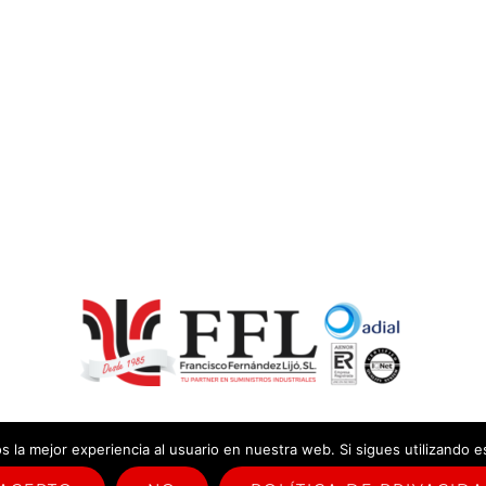
 la mejor experiencia al usuario en nuestra web. Si sigues utilizando 
ica sistema de gestión