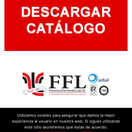
Utilizamos cookies para asegurar que damos la mejor
experiencia al usuario en nuestra web. Si sigues utilizando
este sitio asumiremos que estás de acuerdo.
© Copyright
2026 |
Aviso legal y política de privacidad
|
Política