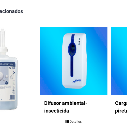
lacionados
Difusor ambiental-
Carga
insecticida
piret
Detalles