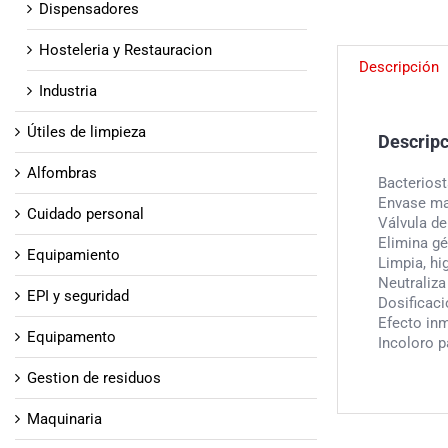
Dispensadores
Hosteleria y Restauracion
Descripción
Industria
Útiles de limpieza
Descrip
Alfombras
Bacteriost
Envase mat
Cuidado personal
Válvula de
Elimina gé
Equipamiento
Limpia, hi
Neutraliza
EPI y seguridad
Dosificaci
Efecto inm
Equipamento
Incoloro p
Gestion de residuos
Maquinaria