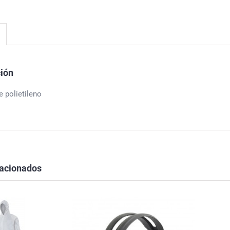
ción
 polietileno
lacionados