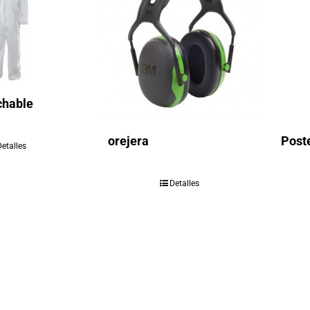
chable
orejera
Post
Detalles
Detalles