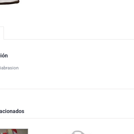
ción
iabrasion
lacionados