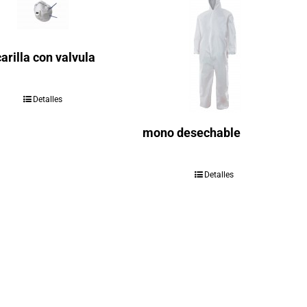
rilla con valvula
Detalles
mono desechable
Detalles