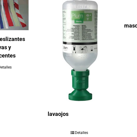
masca
deslizantes
vas y
centes
Detalles
lavaojos
Detalles