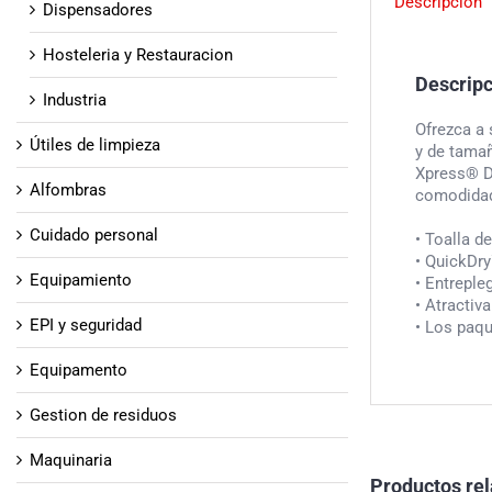
Descripción
Dispensadores
Hosteleria y Restauracion
Descrip
Industria
Ofrezca a
Útiles de limpieza
y de tamañ
Xpress® D
Alfombras
comodidad 
Cuidado personal
• Toalla 
• QuickDry
Equipamiento
• Entreple
• Atractiv
EPI y seguridad
• Los paqu
Equipamento
Gestion de residuos
Maquinaria
Productos re