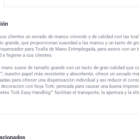
ción
 sus clientes un secado de manos cómodo y de calidad con las to
o grande, que proporcionan suavidad a las manos y un tacto de gra
ispensador para Toalla de Mano Entreplegada, para aseos con un t
e higiene a sus clientes.
de mano suave de tamaño grande con un tacto de gran calidad que 
™, nuestro papel más resistente y absorbente, ofrece un secado m
gadas para ofrecer una dispensación individual y así reducir el con
a decoración con hoja Tork: pensada para causar una buena impres
etes Tork Easy Handling™ facilitan el transporte, la apertura y la e
lacionados