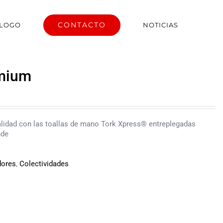
CONTACTO
ÁLOGO
NOTICIAS
emium
idad con las toallas de mano Tork Xpress® entreplegadas
nde
dores
,
Colectividades