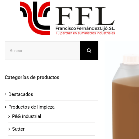
Saltar
al
contenido
Buscar
Categorías de productos
Destacados
Productos de limpieza
P&G industrial
Sutter