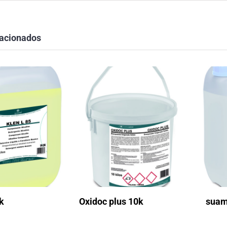
lacionados
4k
Oxidoc plus 10k
suame