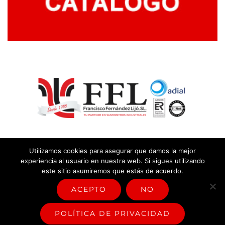
Utilizamos cookies para asegurar que damos la mejor
experiencia al usuario en nuestra web. Si sigues utilizando
este sitio asumiremos que estás de acuerdo.
© Copyright
2026 |
Aviso legal y política de privacidad
|
Política
sistema de gestión
ACEPTO
NO
Facebook
Rss
POLÍTICA DE PRIVACIDAD