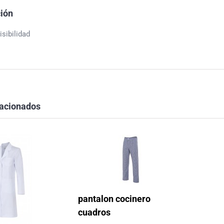
ción
isibilidad
lacionados
pantalon cocinero
cuadros