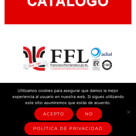
Utilizamos cookies para asegurar que damos la mejor
experiencia al usuario en nuestra web. Si sigues utilizando
este sitio asumiremos que estás de acuerdo.
© Copyright
2026 |
Aviso legal y política de privacidad
|
Política
sistema de gestión
ACEPTO
NO
Facebook
Rss
POLÍTICA DE PRIVACIDAD