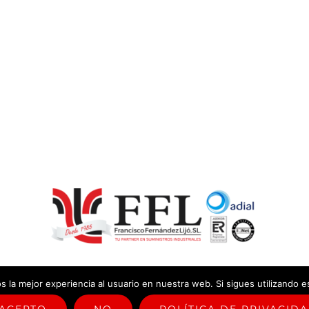
 la mejor experiencia al usuario en nuestra web. Si sigues utilizando 
ica sistema de gestión