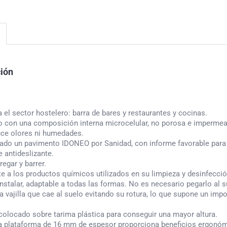
ción
ra el sector hostelero: barra de bares y restaurantes y cocinas.
o con una composición interna microcelular, no porosa e impermeab
uce olores ni humedades.
ado un pavimento IDONEO por Sanidad, con informe favorable para su
e antideslizante.
fregar y barrer.
te a los productos químicos utilizados en su limpieza y desinfecció
 instalar, adaptable a todas las formas. No es necesario pegarlo al s
la vajilla que cae al suelo evitando su rotura, lo que supone un im
 colocado sobre tarima plástica para conseguir una mayor altura.
a plataforma de 16 mm de espesor proporciona beneficios ergonómi