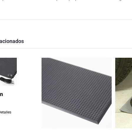
lacionados
on
Detalles