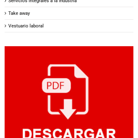
Servicios integrales a la industria
Take away
Vestuario laboral