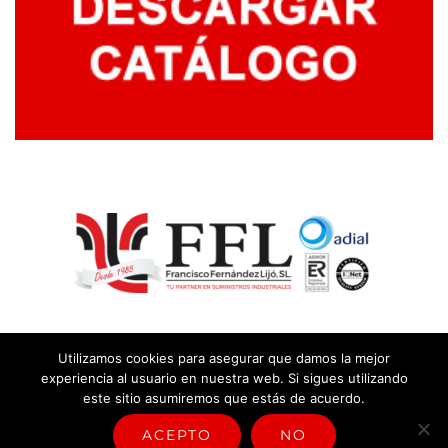
Utilizamos cookies para asegurar que damos la mejor
experiencia al usuario en nuestra web. Si sigues utilizando
este sitio asumiremos que estás de acuerdo.
© Copyright
2026 |
Aviso legal y política de privacidad
|
Política
sistema de gestión
ACEPTO
NO