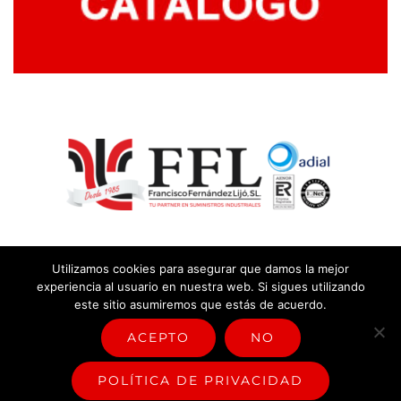
Utilizamos cookies para asegurar que damos la mejor
experiencia al usuario en nuestra web. Si sigues utilizando
este sitio asumiremos que estás de acuerdo.
© Copyright
2026 |
Aviso legal y política de privacidad
|
Política
sistema de gestión
ACEPTO
NO
Facebook
Rss
POLÍTICA DE PRIVACIDAD