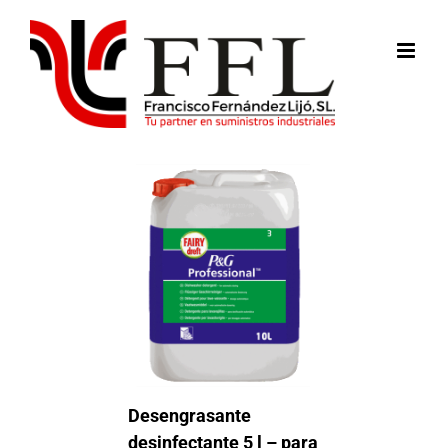
Saltar
al
contenido
Desengrasante
desinfectante 5 l – para